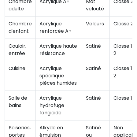
Chambre
Acrylique A+
Mat
Classe 3
adulte
velouté
Chambre
Acrylique
Velours
Classe 2
d'enfant
renforcée A+
Couloir,
Acrylique haute
Satiné
Classe 1 o
entrée
résistance
2
Cuisine
Acrylique
Satiné
Classe 1 o
spécifique
2
pièces humides
Salle de
Acrylique
Satiné
Classe 1
bains
hydrofuge
fongicide
Boiseries,
Alkyde en
Satiné
Non
portes
émulsion
ou
applicabl