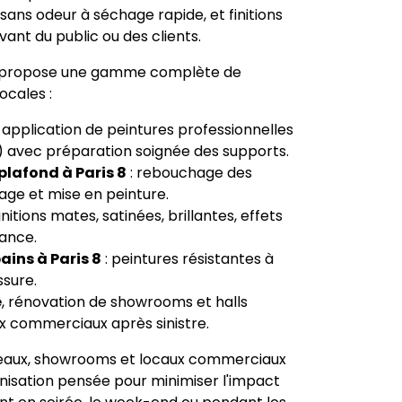
sans odeur à séchage rapide, et finitions
nt du public ou des clients.
 8 propose une gamme complète de
ocales :
 application de peintures professionnelles
y) avec préparation soignée des supports.
plafond à Paris 8
: rebouchage des
page et mise en peinture.
finitions mates, satinées, brillantes, effets
dance.
bains à Paris 8
: peintures résistantes à
ssure.
é
, rénovation de showrooms et halls
ux commerciaux après sinistre.
reaux, showrooms et locaux commerciaux
isation pensée pour minimiser l'impact