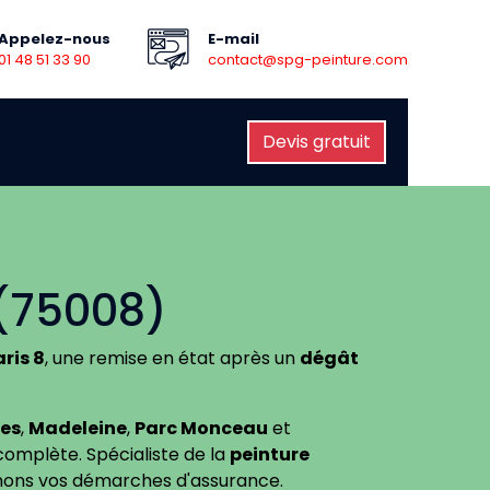
Appelez-nous
E-mail
01 48 51 33 90
contact@spg-peinture.com
Devis gratuit
 (75008)
aris 8
, une remise en état après un
dégât
es
,
Madeleine
,
Parc Monceau
et
complète. Spécialiste de la
peinture
ns vos démarches d'assurance.