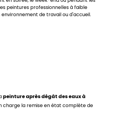
lent en soirée, le week-end ou pendant les
es peintures professionnelles à faible
environnement de travail ou d'accueil.
la
peinture après dégât des eaux à
s en charge la remise en état complète de