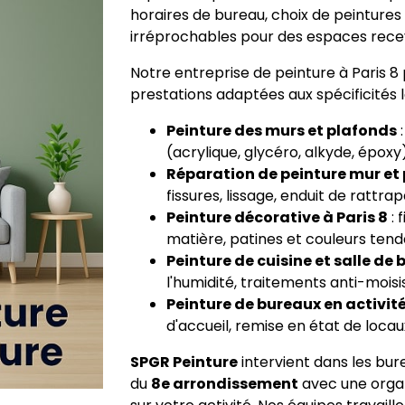
horaires de bureau, choix de peintures 
irréprochables pour des espaces receva
Notre entreprise de peinture à Paris
prestations adaptées aux spécificités l
Peinture des murs et plafonds
:
(acrylique, glycéro, alkyde, épox
Réparation de peinture mur et 
fissures, lissage, enduit de rattra
Peinture décorative à Paris 8
: 
matière, patines et couleurs ten
Peinture de cuisine et salle de 
l'humidité, traitements anti-moisi
Peinture de bureaux en activit
d'accueil, remise en état de loca
SPGR Peinture
intervient dans les bu
du
8e arrondissement
avec une organ